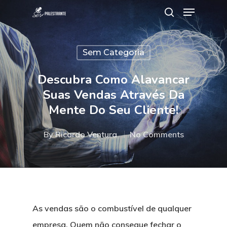
Sem Categoria
Hit enter to search or ESC to close
Descubra Como Alavancar
Suas Vendas Através Da
Mente Do Seu Cliente!
By
Ricardo Ventura
No Comments
As vendas são o combustível de qualquer
empresa. Quem não consegue fechar o