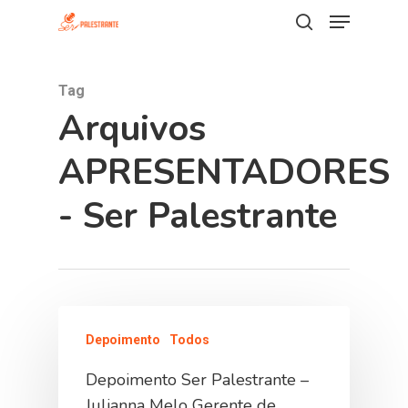
Tag
Hit enter to search or ESC to close
Arquivos
APRESENTADORES
- Ser Palestrante
Depoimento
Todos
Depoimento Ser Palestrante –
Julianna Melo Gerente de