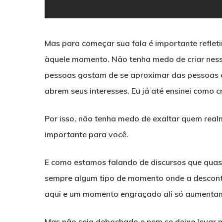
Mas para começar sua fala é importante reflet
àquele momento. Não tenha medo de criar nesse
pessoas gostam de se aproximar das pessoas q
abrem seus interesses. Eu já até ensinei como c
Por isso, não tenha medo de exaltar quem real
importante para você.
E como estamos falando de discursos que quas
sempre algum tipo de momento onde a descon
aqui e um momento engraçado ali só aumentam 
Mas não seja debochado e nem se deixe levar 