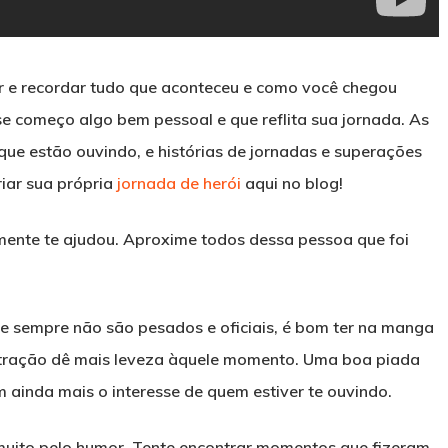
ir e recordar tudo que aconteceu e como você chegou
 começo algo bem pessoal e que reflita sua jornada. As
ue estão ouvindo, e histórias de jornadas e superações
riar sua própria
jornada de herói
aqui no blog!
mente te ajudou. Aproxime todos dessa pessoa que foi
e sempre não são pesados e oficiais, é bom ter na manga
tração dê mais leveza àquele momento. Uma boa piada
ainda mais o interesse de quem estiver te ouvindo.
muito pelo humor. Tente encontrar momentos que fizeram